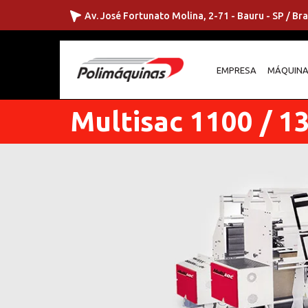
Av. José Fortunato Molina, 2-71 - Bauru - SP / Bra
EMPRESA
MÁQUINA
Multisac 1100 / 1