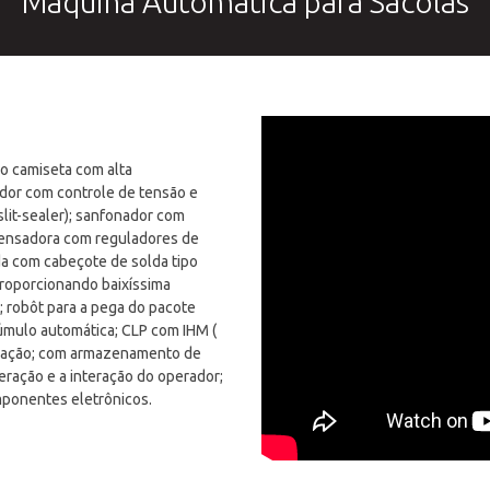
Máquina Automática para Sacolas
po camiseta com alta
dor com controle de tensão e
slit-sealer); sanfonador
com
pensadora com reguladores de
da com cabeçote de solda tipo
roporcionando baixíssima
 robôt para a pega do pacote
cúmulo automática; CLP com IHM (
ização; com armazenamento de
peração
e a interação do operador;
mponentes eletrônicos.