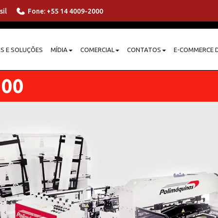
sil
Fone: +55 14 4009-2000
S E SOLUÇÕES
MÍDIA
COMERCIAL
CONTATOS
E-COMMERCE D
300