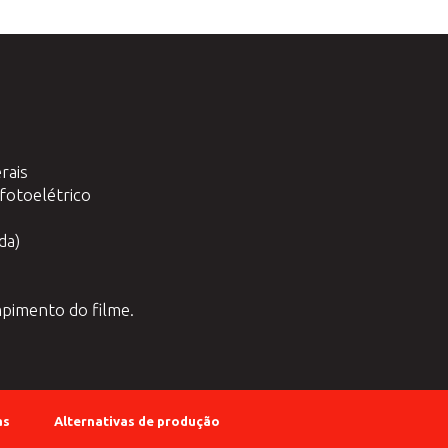
rais
fotoelétrico
da)
mpimento do filme.
as
Alternativas de produção